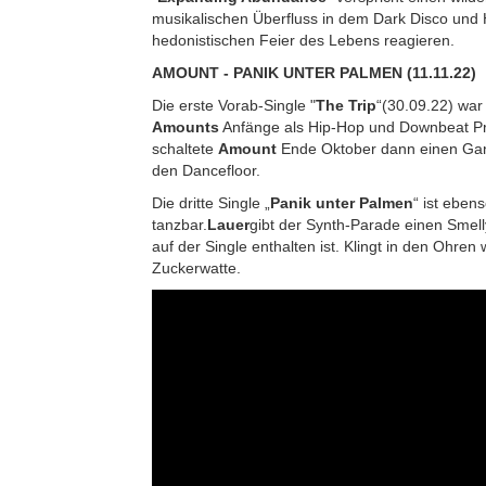
musikalischen Überfluss in dem Dark Disco und 
hedonistischen Feier des Lebens reagieren.
AMOUNT - PANIK UNTER PALMEN (11.11.22)
Die erste Vorab-Single "
The Trip
“(30.09.22) war 
Amounts
Anfänge als Hip-Hop und Downbeat Pro
schaltete
Amount
Ende Oktober dann einen Gang
den Dancefloor.
Die dritte Single „
Panik unter Palmen
“ ist ebens
tanzbar.
Lauer
gibt der Synth-Parade einen Smel
auf der Single enthalten ist. Klingt in den Ohren
Zuckerwatte.