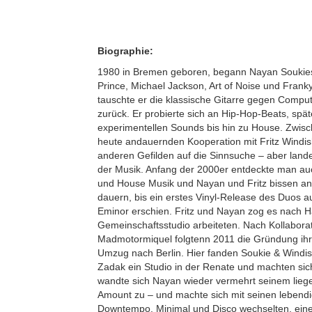
Biographie:
1980 in Bremen geboren, begann Nayan Soukies 
Prince, Michael Jackson, Art of Noise und Frank
tauschte er die klassische Gitarre gegen Comput
zurück. Er probierte sich an Hip-Hop-Beats, spät
experimentellen Sounds bis hin zu House. Zwisch
heute andauernden Kooperation mit Fritz Windis
anderen Gefilden auf die Sinnsuche – aber landet
der Musik. Anfang der 2000er entdeckte man au
und House Musik und Nayan und Fritz bissen an.
dauern, bis ein erstes Vinyl-Release des Duos
Eminor erschien. Fritz und Nayan zog es nach H
Gemeinschaftsstudio arbeiteten. Nach Kollabora
Madmotormiquel folgtenn 2011 die Gründung ih
Umzug nach Berlin. Hier fanden Soukie & Windis
Zadak ein Studio in der Renate und machten si
wandte sich Nayan wieder vermehrt seinem lieg
Amount zu – und machte sich mit seinen lebendi
Downtempo, Minimal und Disco wechselten, ein