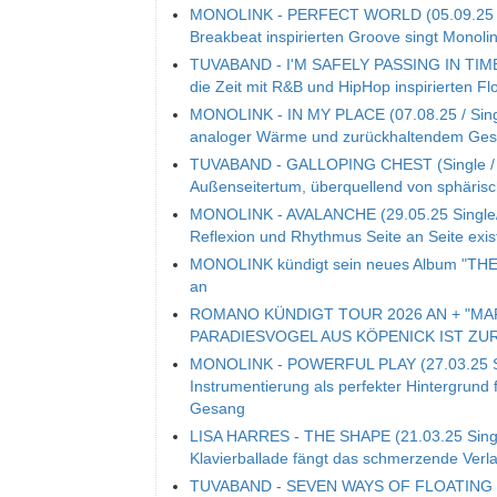
MONOLINK - PERFECT WORLD (05.09.25 / S
Breakbeat inspirierten Groove singt Mono
TUVABAND - I'M SAFELY PASSING IN TIME (S
die Zeit mit R&B und HipHop inspirierten Fl
MONOLINK - IN MY PLACE (07.08.25 / Single
analoger Wärme und zurückhaltendem Ge
TUVABAND - GALLOPING CHEST (Single / 06
Außenseitertum, überquellend von sphäri
MONOLINK - AVALANCHE (29.05.25 Single/V
Reflexion und Rhythmus Seite an Seite exis
MONOLINK kündigt sein neues Album "THE 
an
ROMANO KÜNDIGT TOUR 2026 AN + "MA
PARADIESVOGEL AUS KÖPENICK IST ZU
MONOLINK - POWERFUL PLAY (27.03.25 Sing
Instrumentierung als perfekter Hintergrund 
Gesang
LISA HARRES - THE SHAPE (21.03.25 Single
Klavierballade fängt das schmerzende Ver
TUVABAND - SEVEN WAYS OF FLOATING (14.