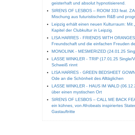
geisterhaft und absolut hypnotisierend.
SIRENS OF LESBOS – ROOM 333 feat. ZACAR
Mischung aus futuristischem R&B und prog
Leipzig erhält einen neuen Kulturraum: Mit 
Kapitel der Clubkultur in Leipzig.
LISA HARRES - FRIENDS WITH ORANGES (14.
Freundschaft und die einfachen Freuden d
MONOLINK - MESMERIZED (24.01.25 Single/V
LASSE WINKLER - TRIP (17.01.25 Single/Vid
Schweiß rinnt
LISA HARRES - GREEN BEDSHEET GOWN (13
Ode an die Schönheit des Alltäglichen
LASSE WINKLER - HAUS IM WALD (06.12.24)
über einen mystischen Ort
SIRENS OF LESBOS – CALL ME BACK FEA
ein kühnes, von Afrobeats inspiriertes Sta
Gastauftritte