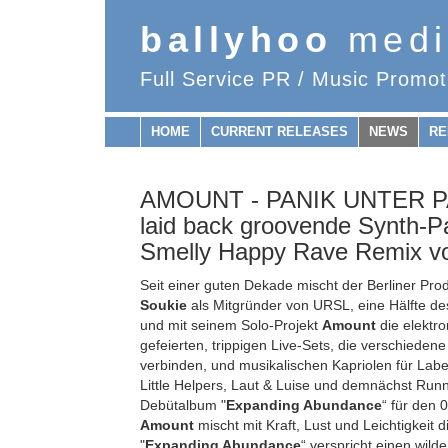
ballyhoo
medi
Full Service PR / Music Promot
HOME
CURRENT RELEASES
NEWS
RE
AMOUNT - PANIK UNTER PA
laid back groovende Synth-Pa
Smelly Happy Rave Remix 
Seit einer guten Dekade mischt der Berliner Pro
Soukie
als Mitgründer von URSL, eine Hälfte d
und mit seinem Solo-Projekt
Amount
die elektr
gefeierten, trippigen Live-Sets, die verschieden
verbinden, und musikalischen Kapriolen für Lab
Little Helpers, Laut & Luise und demnächst Runn
Debütalbum "
Expanding Abundance
“ für den
Amount
mischt mit Kraft, Lust und Leichtigkeit 
"
Expanding Abundance
“ verspricht einen wild